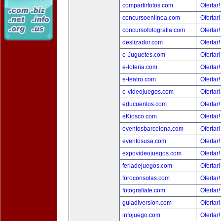
compartirfotos.com
Ofertar
concursoenlinea.com
Ofertar
concursofotografia.com
Ofertar
deslizador.com
Ofertar
e-Juguetes.com
Ofertar
e-loteria.com
Ofertar
e-teatro.com
Ofertar
e-videojuegos.com
Ofertar
educuentos.com
Ofertar
eKiosco.com
Ofertar
eventosbarcelona.com
Ofertar
eventosusa.com
Ofertar
expovideojuegos.com
Ofertar
feriadejuegos.com
Ofertar
foroconsolas.com
Ofertar
fotografiate.com
Ofertar
guiadiversion.com
Ofertar
infojuego.com
Ofertar