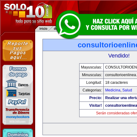
consultorioenli
Vendido!
Mayusculas:
CONSULTORIOEN
Minusculas:
consultorioenlinea
Longitud:
18 caracteres
Categorias:
Medicina
,
Salud
Precio:
Realizar una ofert
Visitar!
consultorioenline
Serán consideradas ofer