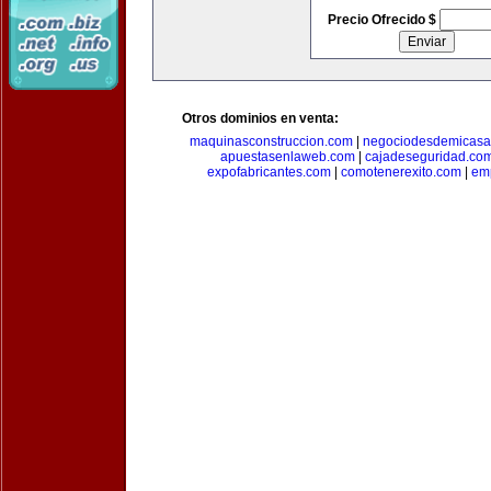
Precio Ofrecido $
Otros dominios en venta:
maquinasconstruccion.com
|
negociodesdemicasa
apuestasenlaweb.com
|
cajadeseguridad.co
expofabricantes.com
|
comotenerexito.com
|
emp