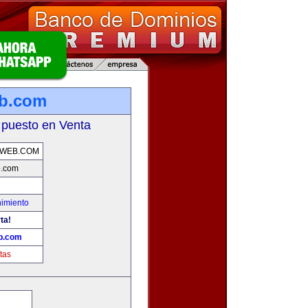
eb.com
 puesto en Venta
AWEB.COM
b.com
nimiento
ta!
b.com
tas