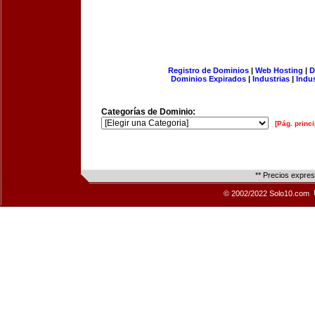
Registro de Dominios
|
Web Hosting
|
D
Dominios Expirados
|
Industrias
|
Indu
Categorías de Dominio:
[Pág. princi
** Precios expre
© 2002/2022 Solo10.com