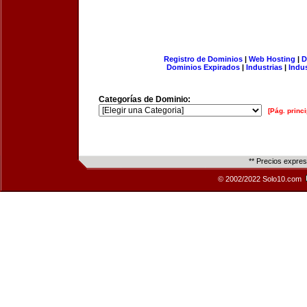
Registro de Dominios
|
Web Hosting
|
D
Dominios Expirados
|
Industrias
|
Indu
Categorías de Dominio:
[Pág. princi
** Precios expre
© 2002/2022 Solo10.com