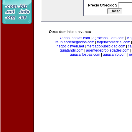
Precio Ofrecido $
Otros dominios en venta:
zonasubastas.com
|
agroconsultora.com
|
vi
reuniaodenegocios.com
|
tarjetacomercial.com
negociosweb.net
|
mercadopublicidad.com
|
ca
guiatandil.com
|
agentedepropiedades.com
|
guiacarlospaz.com
|
guiacarilo.com
|
g