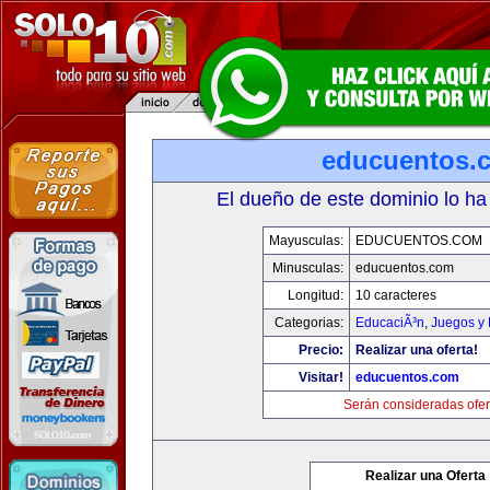
educuentos.
El dueño de este dominio lo ha
Mayusculas:
EDUCUENTOS.COM
Minusculas:
educuentos.com
Longitud:
10 caracteres
Categorias:
EducaciÃ³n
,
Juegos y 
Precio:
Realizar una oferta!
Visitar!
educuentos.com
Serán consideradas ofer
Realizar una Oferta