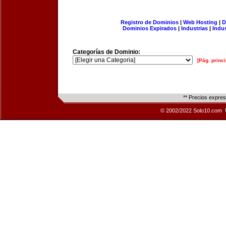
Registro de Dominios
|
Web Hosting
|
D
Dominios Expirados
|
Industrias
|
Indu
Categorías de Dominio:
[Pág. princi
** Precios expre
© 2002/2022 Solo10.com